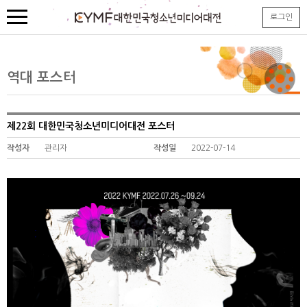
본
로그인
문
내
용
바
로
역대 포스터
가
기
제22회 대한민국청소년미디어대전 포스터
작성자
관리자
작성일
2022-07-14