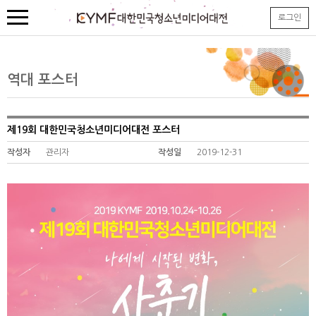
본
로그인
문
내
용
바
로
역대 포스터
가
기
제19회 대한민국청소년미디어대전 포스터
작성자
관리자
작성일
2019-12-31