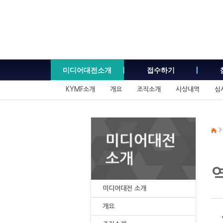
본
문
내
용
바
로
가
미디어대전소개
접수하기
기
KYMF소개
개요
조직소개
시상내역
심
미디어대전 소개
개요