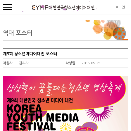
본
로그인
문
내
용
바
로
역대 포스터
가
기
제9회 청소년미디어대전 포스터
작성자
관리자
작성일
2015-09-25