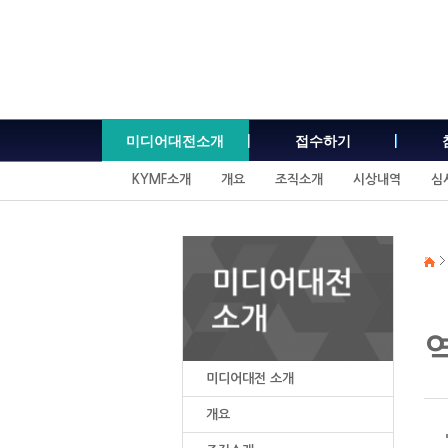
본
문
내
용
바
로
가
미디어대전소개
접수하기
기
KYMF소개
개요
조직소개
시상내역
심
미디어대전 소개
개요