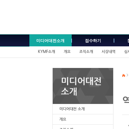
본
문
내
용
바
로
가
미디어대전소개
접수하기
기
KYMF소개
개요
조직소개
시상내역
심
미디어대전 소개
개요